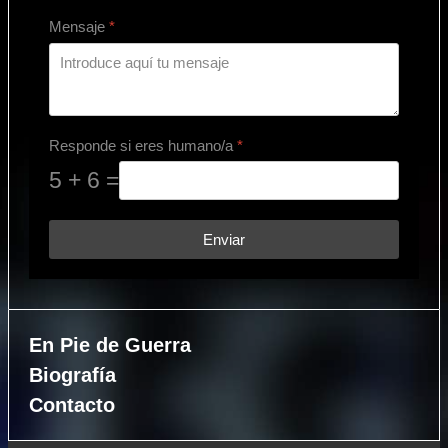
Mensaje
*
Responde si eres humano/a
*
5 + 6 =
Enviar
En Pie de Guerra
Biografía
Contacto